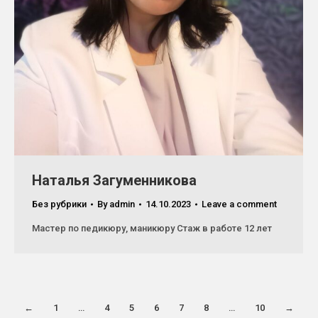
Наталья Загуменникова
Без рубрики
By
admin
14.10.2023
Leave a comment
Мастер по педикюру, маникюру Стаж в работе 12 лет
←
1
…
4
5
6
7
8
…
10
→