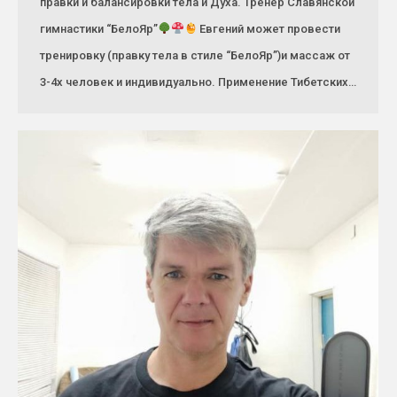
правки и балансировки тела и Духа. Тренер Славянской
гимнастики “БелоЯр”
Евгений может провести
тренировку (правку тела в стиле “БелоЯр”)и массаж от
3-4х человек и индивидуально. Применение Тибетских…