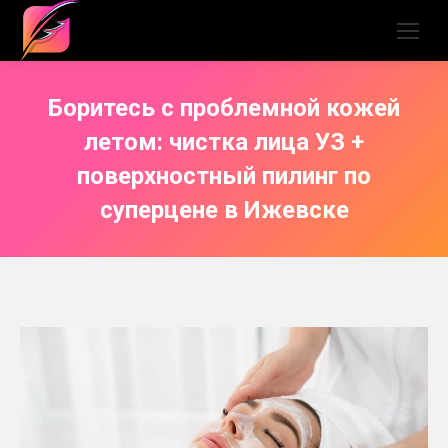
Боритесь с проблемной кожей
летом: чистка лица УЗ +
поверхностный пилинг по
суперцене в Ижевске