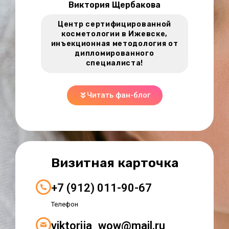
Виктория Щербакова
Центр сертифицированной
косметологии в Ижевске,
инъекционная методология от
дипломированного
специалиста!
Читать фан-блог
Визитная карточка
+7 (912) 011-90-67
Телефон
viktorija_wow@mail.ru