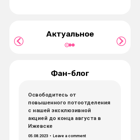
Освободитесь от повышенного
Бо
ей
потоотделения с нашей
ак
эксклюзивной акцией до конца
ке
августа в Ижевске
Актуальное
Подробнее
Фан-блог
Освободитесь от
повышенного потоотделения
с нашей эксклюзивной
акцией до конца августа в
Ижевске
05.08.2023
Leave a comment