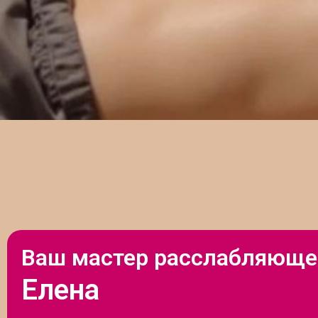
Ваш мастер расслабляюще
Елена