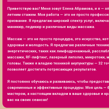
Приветствую вас! Меня зовут Елена Абрамова, и я — о
летним стажем. Моя работа — это не просто профессия
призвание. Я предлагаю широкий спектр услуг, включ
маникюр, педикюр и различные виды массажа.
Массаж — это не просто процедура, это искусство, ко
здоровье и молодость. Я предлагаю различные техники
энергетических, таких как лимфодренажный, рассла
массажи, RF-лифтинг, лазерный липолиз, микротоки, м
головы. Также я владею техникой акупунктуры — 32 точ
позволяет достигать потрясающих результатов.
Я постоянно обучаюсь и развиваюсь, чтобы предоста
современные и эффективные процедуры. Моя цель — б
мастером, а настоящим вкладом в ваше здоровье и кра
вас на своих сеансах!