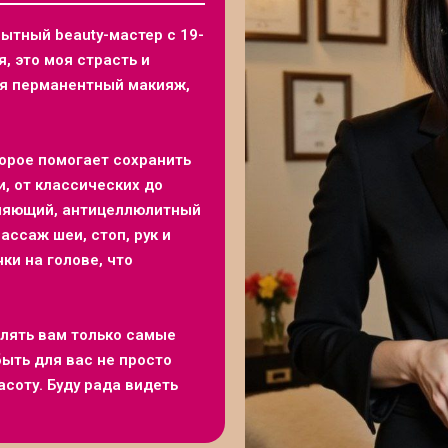
пытный beauty-мастер с 19-
, это моя страсть и
ая перманентный макияж,
торое помогает сохранить
, от классических до
бляющий, антицеллюлитный
ассаж шеи, стоп, рук и
ки на голове, что
влять вам только самые
ыть для вас не просто
соту. Буду рада видеть