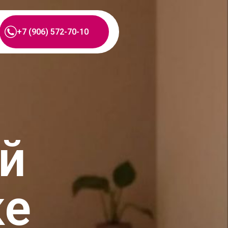
+7 (906) 572-70-10
й
ке