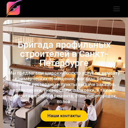
Бригада профильных
строителей в Санкт-
Петербурге
Мы предлагаем широкий спектр услуг по ремонту
коммерческих помещений, фасады, ремонт
офисов, рестораны и пункты выдачи заказов,
поликлиники, универсамы, парковки, а так же
демонтаж старого ремонта, стен, перегородок,
полов.
Наши контакты