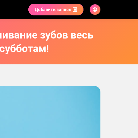
Добавить запись
ливание зубов весь
 субботам!