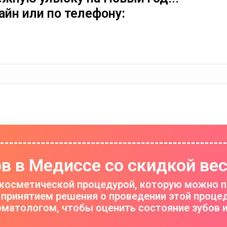
йн или по телефону:
в в Медиссе со скидкой вес
 косметической процедурой, которую можно п
 принятием решения о проведении этой проце
матологом, чтобы оценить состояние зубов и