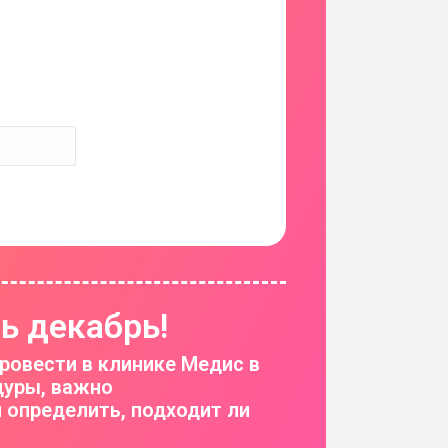
ь декабрь!
ровести в клинике Медис в
дуры, важно
 определить, подходит ли