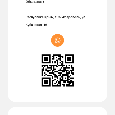
Объездная)
Республика Крым, г. Симферополь, ул.
Кубанская, 16
К
енды
Эко-стиль в интерьере:
што
выбираем шторы и текстиль