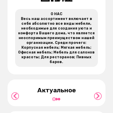
О НАС
Весь наш ассортимент включает в
себя абсолютно все виды мебели,
необходимые для создания уюта и
комфорта Вашего дома, что является
неоспоримым преимуществом нашей
организации. Среди прочего:
Корпусная мебель; Мягкая мебель;
Офисная мебель; Мебель для салонов
красоты; Для ресторанов; Пивных
баров.
ия
Откройте новые горизонты
,
дизайна с мебелью в стиле лофт
Осв
для вашего интерьера
Актуальное
Подробнее