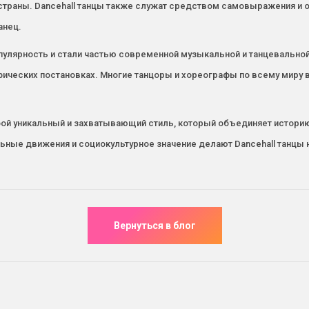
 страны. Dancehall танцы также служат средством самовыражения и
анец.
опулярность и стали частью современной музыкальной и танцевальной
ических постановках. Многие танцоры и хореографы по всему миру в
бой уникальный и захватывающий стиль, который объединяет историю,
ельные движения и социокультурное значение делают Dancehall тан