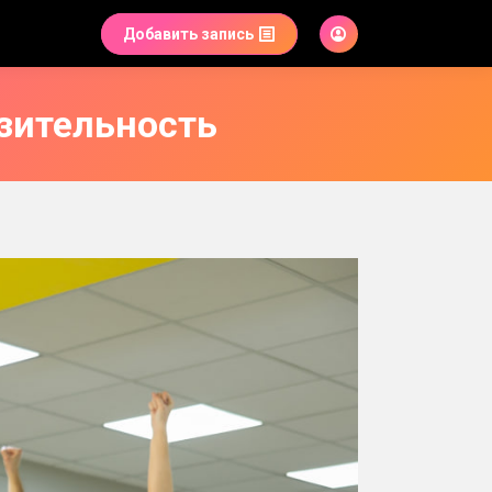
Добавить запись
азительность