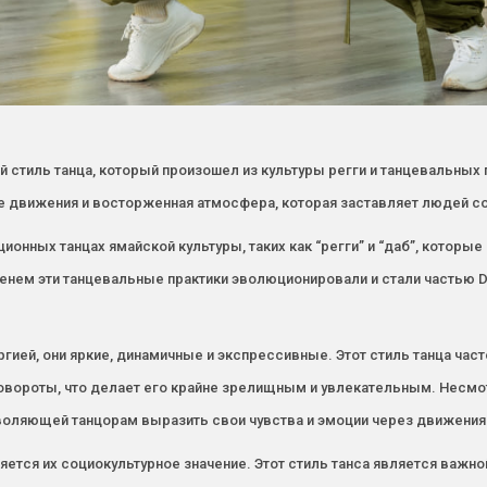
й стиль танца, который произошел из культуры регги и танцевальных 
ые движения и восторженная атмосфера, которая заставляет людей со
ионных танцах ямайской культуры, таких как “регги” и “даб”, которы
менем эти танцевальные практики эволюционировали и стали частью D
ргией, они яркие, динамичные и экспрессивные. Этот стиль танца ча
овороты, что делает его крайне зрелищным и увлекательным. Несмот
воляющей танцорам выразить свои чувства и эмоции через движения
яется их социокультурное значение. Этот стиль танca является важно