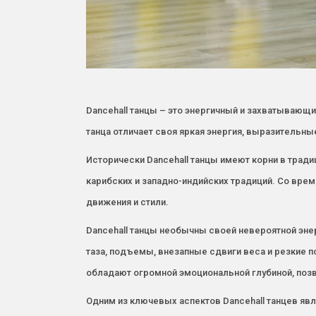
Dancehall танцы – это энергичный и захватывающи
танца отличает своя яркая энергия, выразительн
Исторически Dancehall танцы имеют корни в традиц
карибских и западно-индийских традиций. Со вре
движения и стили.
Dancehall танцы необычны своей невероятной эне
таза, подъемы, внезапные сдвиги веса и резкие п
обладают огромной эмоциональной глубиной, поз
Одним из ключевых аспектов Dancehall танцев явл