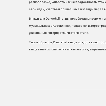
разнообразие, живость и жизнерадостность этой
свои идеи, чувства и социальные взгляды через т
В наши дни Dancehall танцы приобрели мировую п
музыкальных видеоклипах, концертах и хореограф
уникальные интерпретации этого стиля.
Таким образом, Dancehall танцы представляют со
танцевальном опыте. Их яркая энергия, выразит