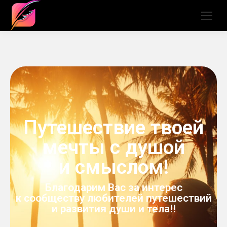
Путешествие твоей
мечты с душой
и смыслом!
Благодарим Вас за интерес
к сообществу любителей путешествий
и развития души и тела!!