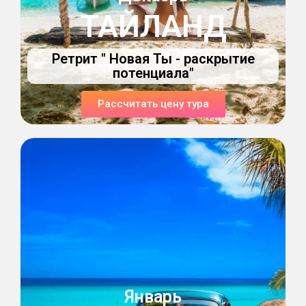
ТАЙЛАНД
Ретрит " Новая Ты - раскрытие
потенциала"
Рассчитать цену тура
Январь