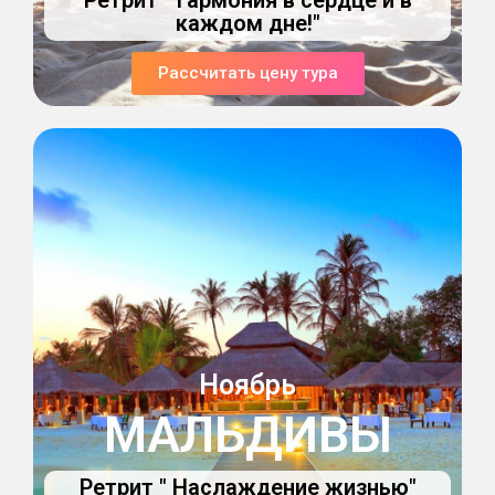
Ретрит " Гармония в сердце и в
каждом дне!"
Рассчитать цену тура
Ноябрь
МАЛЬДИВЫ
Ретрит " Наслаждение жизнью"