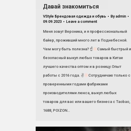
Давай знакомиться
VStyle Брендовая одежда и обувь
By
admin
09.09.2023
Leave a comment
Меня зовут Вероника, и я профессиональный
байер, проживший много лет в Поднебесной.
Чем могу быть полезна? ☝
Самый быстрый и
безопасный выкуп любых товаров в Китае
лучшего качества оптом и в розницу.Опыт
работы с 2016 года. ✌
Сотрудничаю только с
проверенными годами фабриками
производителями люкса, выкуп любых
товаров для вас или вашего бизнеса с Taobao,
1688, POIZON…