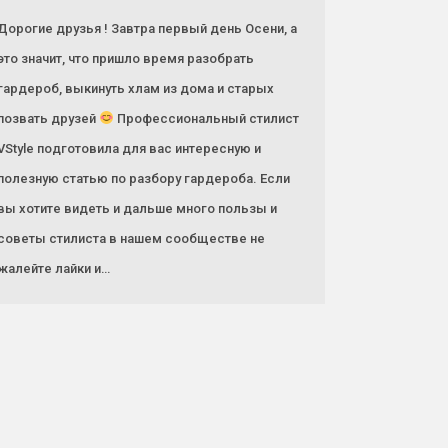
Дорогие друзья ! Завтра первый день Осени, а
это значит, что пришло время разобрать
гардероб, выкинуть хлам из дома и старых
позвать друзей
Профессиональный стилист
VStyle подготовила для вас интересную и
полезную статью по разбору гардероба. Если
вы хотите видеть и дальше много пользы и
советы стилиста в нашем сообществе не
жалейте лайки и…