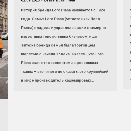
02.09.2023
Leave a comment
История бренда Loro Piana начинается с 1924
года. Семья Loro Piana (читается как Лоро
Пьяна) владела и управляла своим всемирно
известным текстильным бизнесом, и до
запуска бренда семья была торговцем
шерстью с начала 17 века. Сказать, что Loro
Piana являются экспертами в роскошных
тканях – это ничего не сказать, это крупнейший
в мире производитель кашемировых…