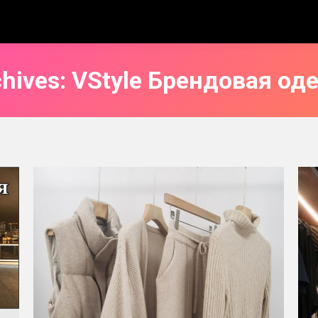
chives:
VStyle Брендовая од