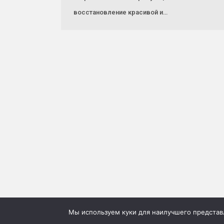
восстановление красивой и…
Мы используем куки для наилучшего представле
©2026г. "Сию" Сервис коммерческих публикаций