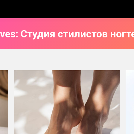
ives:
Студия стилистов ногт