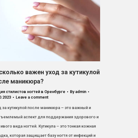
сколько важен уход за кутикулой
сле маникюра?
ия стилистов ногтей в Оренбурге
By
admin
0.2023
Leave a comment
 за кутикулой после маникюра – это важный и
тъемлемый аспект для поддержания здорового и
ивого вида ногтей. Кутикула – это тонкая кожная
дка, которая защищает базу ногтя от инфекций и