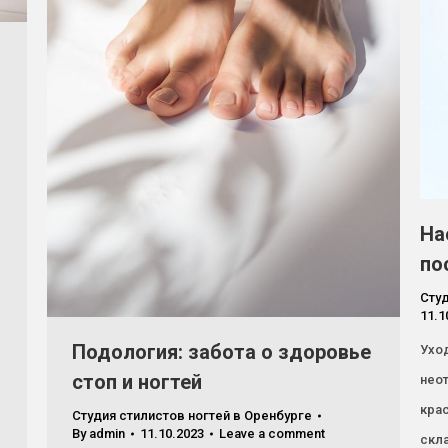
На
по
Студ
11.1
Подология: забота о здоровье
Уход
стоп и ногтей
нео
крас
Студия стилистов ногтей в Оренбурге
By
admin
11.10.2023
Leave a comment
скла