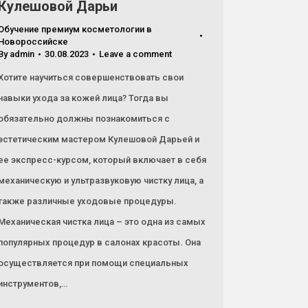
Кулешовой Дарьи
Обучение премиум косметологии в
Новороссийске
By
admin
30.08.2023
Leave a comment
Хотите научиться совершенствовать свои
навыки ухода за кожей лица? Тогда вы
обязательно должны познакомиться с
эстетическим мастером Кулешовой Дарьей и
ее экспресс-курсом, который включает в себя
механическую и ультразвуковую чистку лица, а
также различные уходовые процедуры.
Механическая чистка лица – это одна из самых
популярных процедур в салонах красоты. Она
осуществляется при помощи специальных
инструментов,…