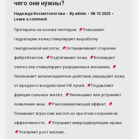
чего они нужны?
Надежда Косметологова
By
admin
08.10.2023
Leave a comment
Препараты на основе пептидов:
Повышают
гидратацию кожи,стимулируют выработку
гиалуроновой кислоты.
Останавливают старение
фибробластов.
Подтягивают кожу.
Блокируют
синтез или стимулируют разрушенные меланина.
Оказывают антиоксидантное действие,защищают кожу
от вредного воздействия УФ лучей.
Подавляют
функции сальных желёз.
Уменьшают или устраняют
появление акне.
Ранозаживляющий эффект.
Понижают агрессию кислот,но при этом сохраняя их
эффективность.
Улучшают микроциркуляцию крови.
Ускоряют рост мелких…