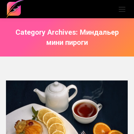
Category Archives:
Миндальер
мини пироги