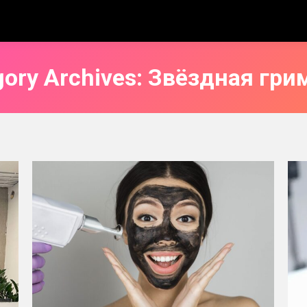
gory Archives:
Звёздная гри