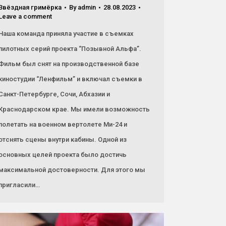
Звёздная гримёрка
By
admin
28.08.2023
Leave a comment
Наша команда приняла участие в съемках
пилотных серий проекта “Позывной Альфа”.
Фильм был снят на производственной базе
киностудии “Ленфильм” и включал съемки в
Санкт-Петербурге, Сочи, Абхазии и
Краснодарском крае. Мы имели возможность
полетать на военном вертолете Ми-24 и
отснять сцены внутри кабины. Одной из
основных целей проекта было достичь
максимальной достоверности. Для этого мы
пригласили…