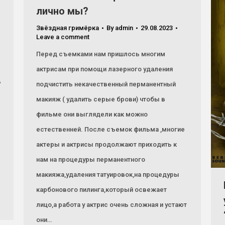
лично мы?
Звёздная гримёрка
By
admin
29.08.2023
Leave a comment
Перед съемками нам пришлось многим
актрисам при помощи лазерного удаления
ь
подчистить некачественный перманентный
макияж ( удалить серые брови) чтобы в
фильме они выглядели как можно
естественней. После съемок фильма ,многие
актеры и актрисы продолжают приходить к
нам на процедуры перманентного
макияжа,удаления татуировок,на процедуры
карбонового пилинга,который освежает
лицо,а работа у актрис очень сложная и устают
они…