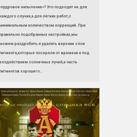
«пудровое напыление»? Это подходит не для
каждого случая,а для лёгких работ,с
минимальным количеством коррекций. При
правильно подобранных настройках,мы
можем раздробить и удалить верхние слои
пигмента,которые посерели от времени и под
воздействием солнечных лучей,а часть
пигментов хорошего…