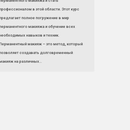
перманентного макияжа и стать
профессионалом в этой области. Этот курс
предлагает полное погружение в мир
перманентного макияжа и обучение всех
необходимых навыков и техник.
Перманентный макияж – это метод, который
позволяет создавать долговременный
макияж на различных…