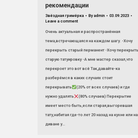
рекомендации
Звёздная гримёрка
By
admin
03.09.2023
Leave a comment
Очень актуальная и распространённая
тема,встречающаяся на каждом шагу. -Хочу
перекрыть старый перманент -Хочу перекрыт
старую татуировку -А мне мастер сказал,что
перекроет это вот всё Так,давайте-ка
разберёмся в каких случаях стоит
перекрывать
(20% от всех случаев) и где
нужно удалять
(80% случаев) Перекрытие
имеет место быть,если старая,выгоревшая
тату,набитая где-то лет 20 назад на кухне или на
диване у…