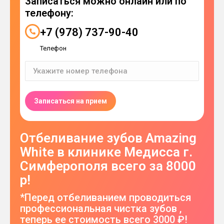
Записаться можно онлайн или по
телефону:
+7 (978) 737-90-40
Телефон
Отбеливание зубов Amazing
White в клинике Медисса г.
Симферополя всего за 8000
р!
*Перед отбеливанием проводиться
профессиональная чистка зубов ,
теперь ее стоимость всего 3000 ₽!