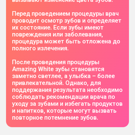
Перед проведением процедуры врач
проводит осмотр зубов и определяет
их состояние. Если зубы имеют
повреждения или заболевания,
процедура может быть отложена до
полного излечения.
После проведения процедуры
Amazing White зубы становятся
заметно светлее, а улыбка – более
привлекательной. Однако, для
поддержания результата необходимо
соблюдать рекомендации врача по
уходу за зубами и избегать продуктов
и напитков, которые могут вызвать
повторное потемнение зубов.