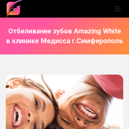
Отбеливание зубов Amazing White
в клинике Медисса г.Симферополь