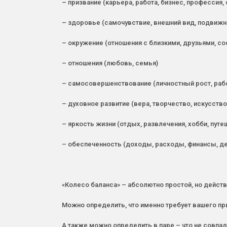
– призвание (карьера, работа, бизнес, профессия,
– здоровье (самочувствие, внешний вид, подвижнос
– окружение (отношения с близкими, друзьями, со
– отношения (любовь, семья)
– самосовершенствование (личностный рост, рабо
– духовное развитие (вера, творчество, искусство
– яркость жизни (отдых, развлечения, хобби, путе
– обеспеченность (доходы, расходы, финансы, де
«Колесо баланса» – абсолютно простой, но дейст
Можно определить, что именно требует вашего пр
А также можно определить в паре – что не совпа