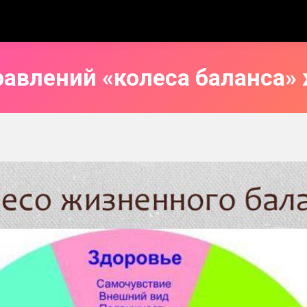
равлений «колеса баланса»