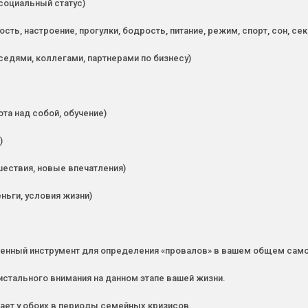
 социальный статус)
ть, настроение, прогулки, бодрость, питание, режим, спорт, сон, сек
седями, коллегами, партнерами по бизнесу)
та над собой, обучение)
)
шествия, новые впечатления)
ньги, условия жизни)
венный инструмент для определения «провалов» в вашем общем само
истального внимания на данном этапе вашей жизни.
дает у обоих в периоды семейных кризисов.