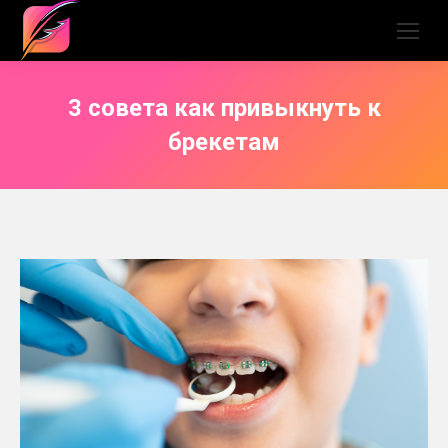
3 совета как привыкнуть к
брекетам