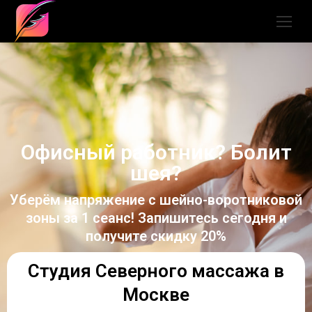
Офисный работник? Болит
шея?
Уберём напряжение с шейно-воротниковой
зоны за 1 сеанс! Запишитесь сегодня и
получите скидку 20%
Студия Северного массажа в
Москве