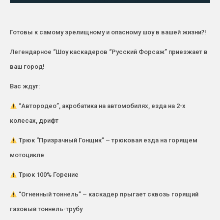
Готовы к самому зрелищному и опасному шоу в вашей жизни?!
Легендарное “Шоу каскадеров “Русский Форсаж” приезжает в
ваш город!
Вас ждут:
“Автородео”, акробатика на автомобилях, езда на 2-х
колесах, дрифт
Трюк “Призрачный Гонщик” – трюковая езда на горящем
мотоцикле
Трюк 100% Горение
“Огненный тоннель” – каскадер прыгает сквозь горящий
газовый тоннель-трубу