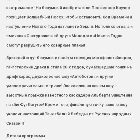
экстремалом! Но безумный изобретатель Профессор Коучер
похищает Волшебный Посох, чтобы остановить Ход Времени и
наступление Нового Года на планете Земля. Но только отвага и
смекалка Снегурочки и её друга Молодого «Нового Года»
смогут разрушить его коварные планы!
Зрителей ждут безумные полёты горящих мотофристайлеров,
гангстерские драки в стиле 20-х годов, сумасшедшие гонки на
дрифткарах, двухколёсное шоу «Автоботов» и другие
умопомрачительные трюки! Эксклюзив на нашем шоу –
высотные прыжки известного каскадера Альберта Эйнштейна
на «БигФут Батуте»! Кроме того, финальную точку нашего шоу
украсит настоящий Танк «Белый Лебедь» из Русских народных
Сказок!!!
Детали программы