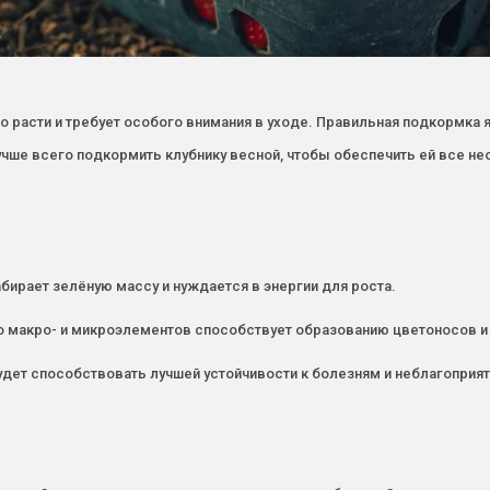
вно расти и требует особого внимания в уходе. Правильная подкормк
учше всего подкормить клубнику весной, чтобы обеспечить ей все 
абирает зелёную массу и нуждается в энергии для роста.
о макро- и микроэлементов способствует образованию цветоносов и 
будет способствовать лучшей устойчивости к болезням и неблагопри