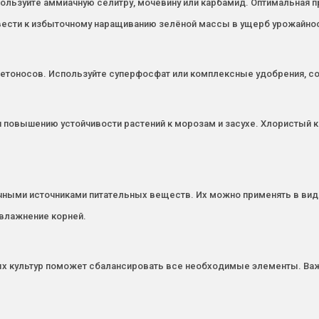
ользуйте аммиачную селитру, мочевину или карбамид. Оптимальная про
ивести к избыточному наращиванию зелёной массы в ущерб урожайнос
етоносов. Используйте суперфосфат или комплексные удобрения, сод
и повышению устойчивости растений к морозам и засухе. Хлористый к
ичными источниками питательных веществ. Их можно применять в виде
увлажнение корней.
х культур поможет сбалансировать все необходимые элементы. Важ