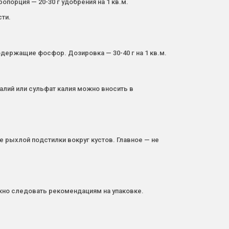
порция — 20-30 г удобрения на 1 кв.м.
ти.
ержащие фосфор. Дозировка — 30-40 г на 1 кв.м.
алий или сульфат калия можно вносить в
 рыхлой подстилки вокруг кустов. Главное — не
но следовать рекомендациям на упаковке.