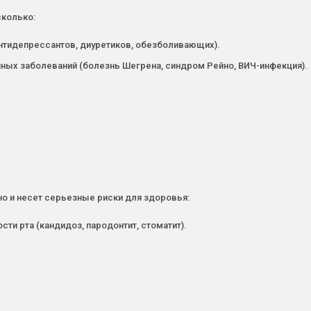
сколько:
нтидепрессантов, диуретиков, обезболивающих).
ных заболеваний (болезнь Шегрена, синдром Рейно, ВИЧ-инфекция).
 но и несет серьезные риски для здоровья:
и рта (кандидоз, пародонтит, стоматит).