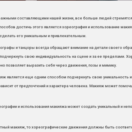
 важными составляющими нашей жизни, все больше людей стремятся
пособов достичь этого является хореография и использование макияж
 сделать его уникальным и привлекательным.
еографы и танцоры всегда обращают внимание на детали своего обра
ы подчеркнуть свою индивидуальность на сцене и за ее пределами. 
но позволяет выразить себя через движения, позы и мимику.
ияж является еще одним способом подчеркнуть свою уникальность и
ависит от предпочтений и характера человека. Макияж может помоч
еографии и использования макияжа может создать уникальный и неп
антный макияж, то хореографические движения должны быть соответ