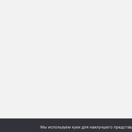
Мы используем куки для наилучшего представле
©2026г. "Сию" Сервис коммерческих публикаций