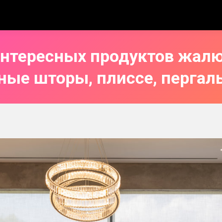
интересных продуктов жалю
ные шторы, плиссе, пергалы