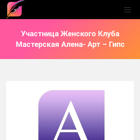
Участница Женского Клуба
Мастерская Алена- Арт – Гипс