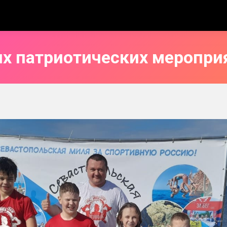
их патриотических меропри