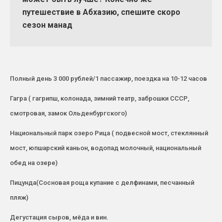
путешествие в Абхазию, спешите скоро
сезон манад
Пoлный день 3 000 рублей/1 пассажир, поездка на 10-12 часoв
Гагра ( гагрипш, колонада, зимний театр, заброшки СССР,
смотровая, замок Ольденбургского)
Национальный парк озеро Рица ( подвесной мост, стеклянный
мост, юпшарский каньон, водопад молочный, национальный
обед на озере)
Пицунда(Сосновая роща купание с делфинами, песчанный
пляж)
Дегустация сыров, мёда и вин.