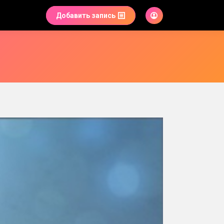
Добавить запись