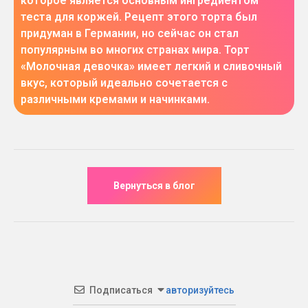
которое является основным ингредиентом
теста для коржей. Рецепт этого торта был
придуман в Германии, но сейчас он стал
популярным во многих странах мира. Торт
«Молочная девочка» имеет легкий и сливочный
вкус, который идеально сочетается с
различными кремами и начинками.
Подписаться
авторизуйтесь