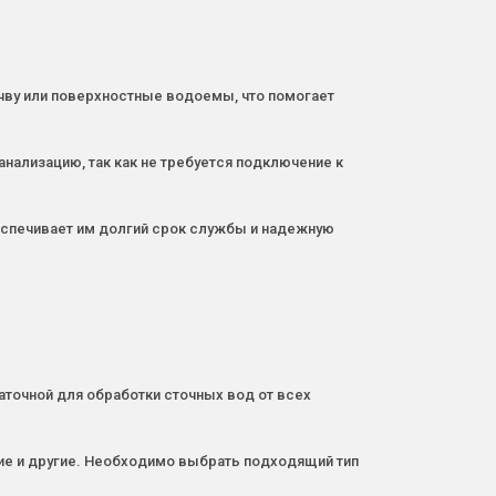
чву или поверхностные водоемы, что помогает
нализацию, так как не требуется подключение к
еспечивает им долгий срок службы и надежную
точной для обработки сточных вод от всех
кие и другие. Необходимо выбрать подходящий тип