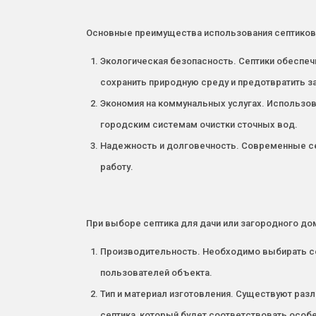
Основные преимущества использования септиков 
Экологическая безопасность. Септики обеспеч
сохранить природную среду и предотвратить 
Экономия на коммунальных услугах. Использова
городским системам очистки сточных вод.
Надежность и долговечность. Современные се
работу.
При выборе септика для дачи или загородного до
Производительность. Необходимо выбирать се
пользователей объекта.
Тип и материал изготовления. Существуют раз
септика, который будет соответствовать особ