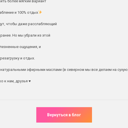
вить более мягкий вариант
абление и 100% отдых
будут, чтобы даже расслабляющий
 ранее. Но мы убрали из этой
олезненные ощущения, и
резагрузку и отдых.
 натуральными эфирными маслами (в северном мы все делаем на сухую)
 к нам, друзья ♥️