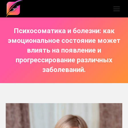
Психосоматика и болезни: как
эмоциональное состояние может
влиять на появление и
прогрессирование различных
заболеваний.