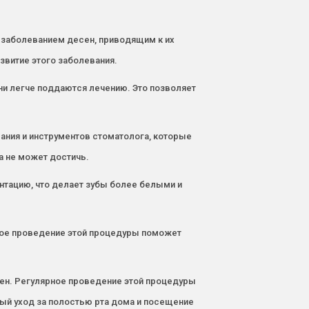
 заболеванием десен, приводящим к их
звитие этого заболевания.
ни легче поддаются лечению. Это позволяет
ния и инструментов стоматолога, которые
а не может достичь.
ентацию, что делает зубы более белыми и
рное проведение этой процедуры поможет
сен. Регулярное проведение этой процедуры
ный уход за полостью рта дома и посещение