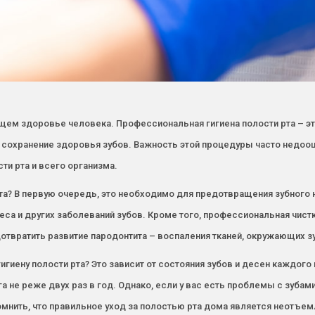
щем здоровье человека. Профессиональная гигиена полости рта – эт
сохранение здоровья зубов. Важность этой процедуры часто недооц
ти рта и всего организма.
та? В первую очередь, это необходимо для предотвращения зубного н
са и других заболеваний зубов. Кроме того, профессиональная чистка
дотвратить развитие пародонтита – воспаления тканей, окружающих з
игиену полости рта? Это зависит от состояния зубов и десен каждог
 не реже двух раз в год. Однако, если у вас есть проблемы с зуба
омнить, что правильное уход за полостью рта дома является неотъ