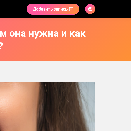
Добавить запись
м она нужна и как
?