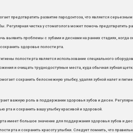
огает предотвратить развитие пародонтоза, что является серьезным
ы. Регулярная чистка у стоматолога может помочь предотвратить ра
чь выявить проблемы с зубами и деснами на ранних стадиях, когда о
сохранить здоровье полости рта.
гиены полости рта является использование специального оборудова
жения и очищать труднодоступные места, куда обычная зубная щетк
омогает сохранить белоснежную улыбку, удаляя зубной налет и пигм
играет важную роль в поддержании здоровья зубов и десен. Регуля
ю рта и сохранить вашу улыбку красивой и здоровой.
 рта имеет большое значение для поддержания здоровья зубов и де
ости рта и сохранить красоту улыбки. Следует помнить, что правиль