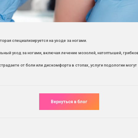
оторая специализируется на уходе за ногами.
ьный уход за ногами, включая лечение мозолей, натоптышей, грибко
страдаете от боли или дискомфорта в стопах, услуги подологии мог