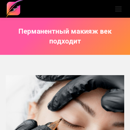
Перманентный макияж век
подходит