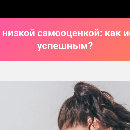
низкой самооценкой: как и
успешным?