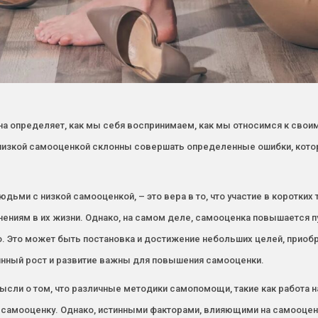
на определяет, как мы себя воспринимаем, как мы относимся к свои
зкой самооценкой склонны совершать определенные ошибки, которы
ьми с низкой самооценкой, – это вера в то, что участие в коротких
нениям в их жизни. Однако, на самом деле, самооценка повышается 
 Это может быть постановка и достижение небольших целей, приобр
янный рост и развитие важны для повышения самооценки.
ысли о том, что различные методики самопомощи, такие как работа 
 самооценку. Однако, истинными факторами, влияющими на самооценк