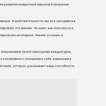
я развития конкретных навыков и получения
жающих. В действительности, мы все находимся в
ровать это мнение. Он знает, как относиться к
ивной или негативной. Умение осознать и
ад повышением своей самооценки каждый день.
о и позитивного отношения к себе, изменения в
ействиях, которые доказывают вашу способность