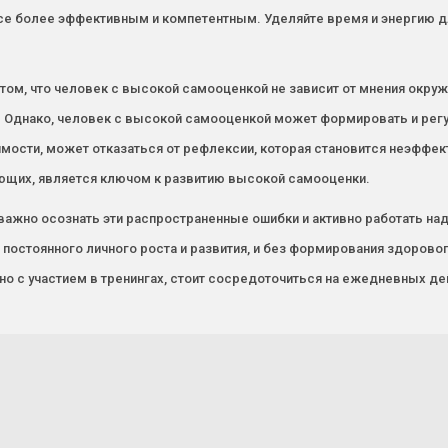
се более эффективным и компетентным. Уделяйте время и энергию дл
 том, что человек с высокой самооценкой не зависит от мнения окру
 Однако, человек с высокой самооценкой может формировать и регули
мости, может отказаться от рефлексии, которая становится неэффект
ающих, является ключом к развитию высокой самооценки.
 важно осознать эти распространенные ошибки и активно работать н
 постоянного личного роста и развития, и без формирования здоровог
но с участием в тренингах, стоит сосредоточиться на ежедневных д