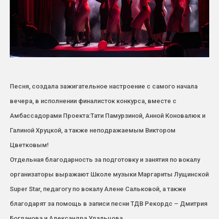
Песня, создала зажигательное настроение с самого начала
вечера, в исполнении финалисток конкурса, вместе с
Амбассадорами Проекта:Тати Памурзиной, Анной Коновалюк и
Галиной Хруцкой, а также неподражаемым Виктором
Цветковым!
Отдельная благодарность за подготовку и занятия по вокалу
организаторы выражают Школе музыки Маргариты Лущинской
Super Star, педагогу по вокалу Алене Сальковой, а также
благодарят за помощь в записи песни ТДВ Рекордс – Дмитрия
Богданова и Александра Удальцова.