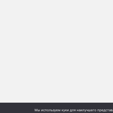
Мы используем куки для наилучшего представле
©2026г. "Сию" Сервис коммерческих публикаций