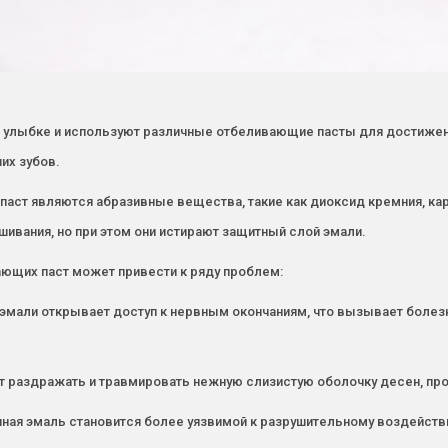
 улыбке и используют различные отбеливающие пасты для достижени
их зубов.
ст являются абразивные вещества, такие как диоксид кремния, карб
ивания, но при этом они истирают защитный слой эмали.
ющих паст может привести к ряду проблем:
 эмали открывает доступ к нервным окончаниям, что вызывает болез
т раздражать и травмировать нежную слизистую оболочку десен, пр
нная эмаль становится более уязвимой к разрушительному воздействи