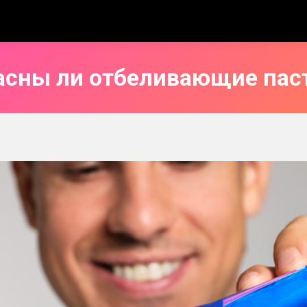
асны ли отбеливающие пас