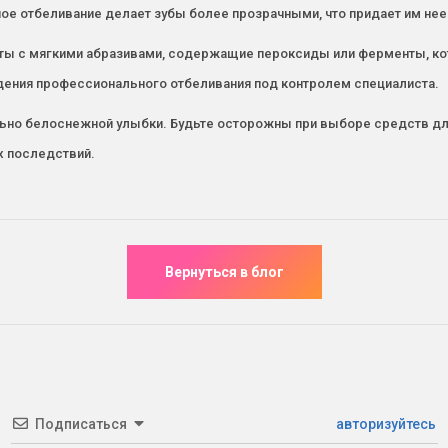
ное отбеливание делает зубы более прозрачными, что придает им не
асты с мягкими абразивами, содержащие пероксиды или ферменты, к
дения профессионального отбеливания под контролем специалиста.
льно белоснежной улыбки. Будьте осторожны при выборе средств дл
х последствий.
Подписаться
авторизуйтесь