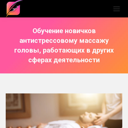
Обучение новичков
антистрессовому массажу
головы, работающих в других
сферах деятельности