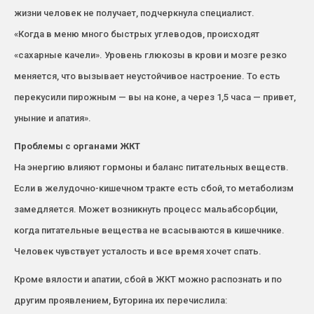
жизни человек не получает, подчеркнула специалист.
«Когда в меню много быстрых углеводов, происходят
«сахарные качели». Уровень глюкозы в крови и мозге резко
меняется, что вызывает неустойчивое настроение. То есть
перекусили пирожным — вы на коне, а через 1,5 часа — привет,
уныние и апатия».
Проблемы с органами ЖКТ
На энергию влияют гормоны и баланс питательных веществ.
Если в желудочно-кишечном тракте есть сбой, то метаболизм
замедляется. Может возникнуть процесс мальабсорбции,
когда питательные вещества не всасываются в кишечнике.
Человек чувствует усталость и все время хочет спать.
Кроме вялости и апатии, сбой в ЖКТ можно распознать и по
другим проявлением, Буторина их перечислила: