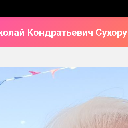
колай Кондратьевич Сухору