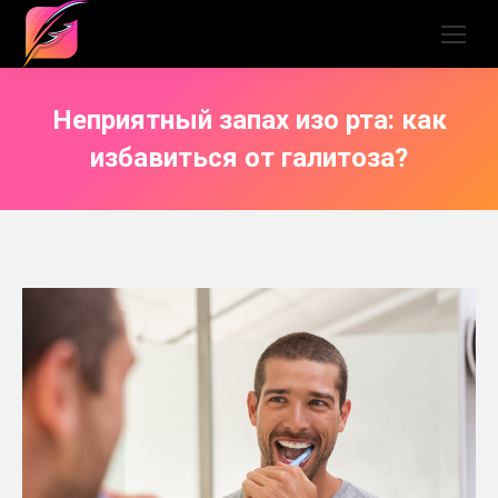
Неприятный запах изо рта: как
избавиться от галитоза?