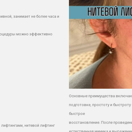
вной, занимает не более часа и
процедуры можно эффективно
Основные преимущества включают
подготовке, простоту и быстроту
быстрое
восстановление. После проведени
 лифтингами, нитевой лифтинг
естественная мимика и выражение