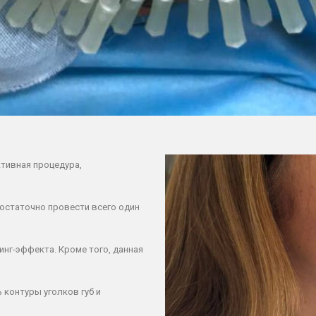
ктивная процедура,
остаточно провести всего один
инг-эффекта. Кроме того, данная
контуры уголков губ и