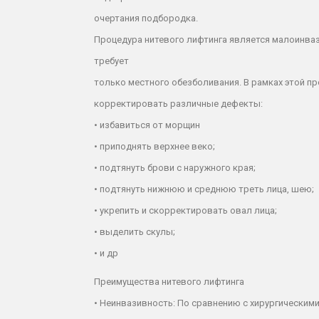
очертания подбородка.
Процедура нитевого лифтинга является малоинвази
требует
только местного обезболивания. В рамках этой 
корректировать различные дефекты:
•
избавиться от морщин
•
приподнять верхнее веко;
•
подтянуть брови с наружного края;
•
подтянуть нижнюю и среднюю треть лица, шею;
•
укрепить и скорректировать овал лица;
•
выделить скулы;
•
и др
Преимущества нитевого лифтинга
•
Неинвазивность:
По сравнению с хирургическими