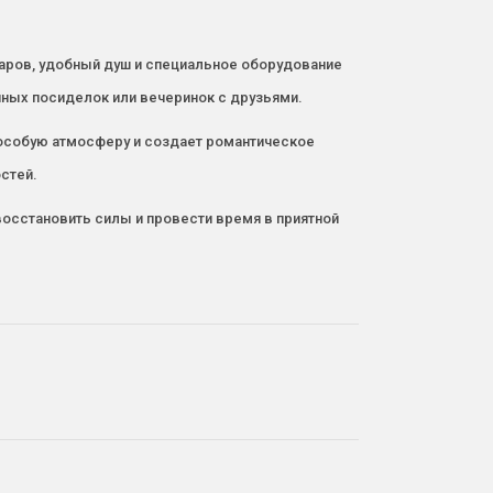
уаров, удобный душ и специальное оборудование
йных посиделок или вечеринок с друзьями.
 особую атмосферу и создает романтическое
стей.
осстановить силы и провести время в приятной