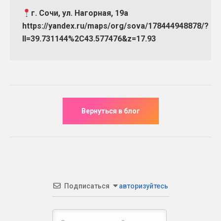
г. Сочи, ул. Нагорная, 19а
https://yandex.ru/maps/org/sova/178444948878/?
ll=39.731144%2C43.577476&z=17.93
Подписаться
авторизуйтесь