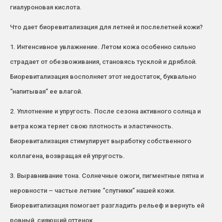
гиалуроновая кислота.
Что дает биоревитализация для летней и послелетней кожи?
1. Интенсивное увлажнение. Летом кожа особенно сильно
страдает от обезвоживания, становясь тусклой и дряблой.
Биоревитализация восполняет этот недостаток, буквально
“напитывая” ее влагой.
2. Уплотнение и упругость. После сезона активного солнца и
ветра кожа теряет свою плотность и эластичность.
Биоревитализация стимулирует выработку собственного
коллагена, возвращая ей упругость.
3. Выравнивание тона. Солнечные ожоги, пигментные пятна и
неровности – частые летние “спутники” нашей кожи.
Биоревитализация помогает разгладить рельеф и вернуть ей
ровный, сияющий оттенок.