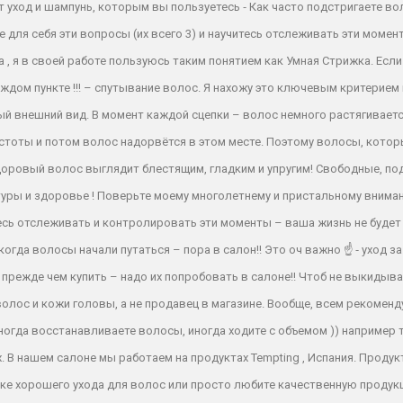
ет уход и шампунь, которым вы пользуетесь ⁃ Как часто подстригаете 
те для себя эти вопросы (их всего 3) и научитесь отслеживать эти мом
 , я в своей работе пользуюсь таким понятием как Умная Стрижка. Если
ждом пункте !!! – спутывание волос. Я нахожу это ключевым критерием
ный внешний вид. В момент каждой сцепки – волос немного растягивает
устоты и потом волос надорвётся в этом месте. Поэтому волосы, кото
здоровый волос выглядит блестящим, гладким и упругим! Свободные, по
уры и здоровье ! Поверьте моему многолетнему и пристальному вниман
сь отслеживать и контролировать эти моменты – ваша жизнь не будет 
огда волосы начали путаться – пора в салон!! Это оч важно ☝
⁃ уход 
 прежде чем купить – надо их попробовать в салоне!! Чтоб не выкидыв
лос и кожи головы, а не продавец в магазине. Вообще, всем рекоменду
гда восстанавливаете волосы, иногда ходите с объемом )) например т
. В нашем салоне мы работаем на продуктах Tempting , Испания. Продук
ске хорошего ухода для волос или просто любите качественную продукц