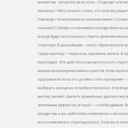
моментам ⁃ путаются ли волосы ⁃ Подходит или н
причёска ? Могу сказать точно, что если вы реши
Навсегда ! Не маловажное значение имеет Стрижка
означает)) Теперь остановимся поподробнее на ка
всегда будут истончаться и терять привлекатель
структуру. В дальнейшем – могут образоваться п
такую картину) – пористые, неровные, вялые. А 
преследую. Это даёт Волосам целостность структ
важнее вышеперечисленных пунктов. Если научите
здоровые волосы это должно стать критерием – к
выбирать исходя из потребностей волос. И всегда
мастер сможет сделать правильную диагностику во
желаемым эффектом, второй – с необходимым. Ино
продуктам, и вы заботитесь комплексно о волосах
восстанавливать структуру волос. Если вы в пои