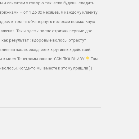
м и клиентам я говорю так: если будешь следить
рижками – от 1 до 3х месяцев. Я каждому клиенту
 здесь в том, чтобы вернуть волосам нормальную
ажения. Так и здесь: после стрижки первые две
И как результат : здоровые волосы отрастут
ь влияния наших ежедневных рутинных действий.
ами в моем Телеграмм канале. ССЫЛКА ВНИЗУ
Там
волосы. Когда-то мы вместе к этому пришли ))