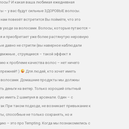
волосы? И какая ваша любимая ежедневная
енты – у вас будут сильные ЗДОРОВЫЕ волосы.
 нам повезёт встретится Вы поймёте, что это
 в уходе за волосами. Волосы, которые путаются –
ся и приобретает уже более растянутую неровную
рые давно не стригли (вы наверное наблюдали
движные , струящиеся – такой эффект я
ию к проблеме качества волос – нет ничего
прежней!! )
Для людей, кто хочет иметь
за волосами. Домашние продукты мы должны
ать деньги на ветер. Только хороший опытный
ю иметь 2 шампуня в арсенале. Один – с
ак При таком подходе, не возникает привыкание к
ты, способные не только сохранять, но и
ию – это про Tempting. Когда мы познакомились с