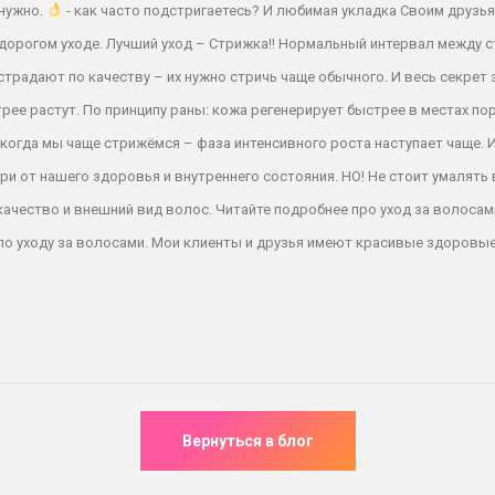
 нужно.
⁃ как часто подстригаетесь? И любимая укладка Своим друзья
дорогом уходе. Лучший уход – Стрижка!! Нормальный интервал между ст
традают по качеству – их нужно стричь чаще обычного. И весь секрет
рее растут. По принципу раны: кожа регенерирует быстрее в местах пор
когда мы чаще стрижёмся – фаза интенсивного роста наступает чаще. 
три от нашего здоровья и внутреннего состояния. НО! Не стоит умалят
качество и внешний вид волос. Читайте подробнее про уход за волос
по уходу за волосами. Мои клиенты и друзья имеют красивые здоровые 